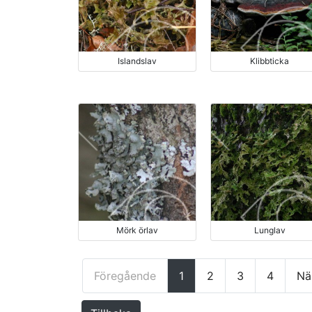
Islandslav
Klibbticka
Mörk örlav
Lunglav
Föregående
1
2
3
4
Nä