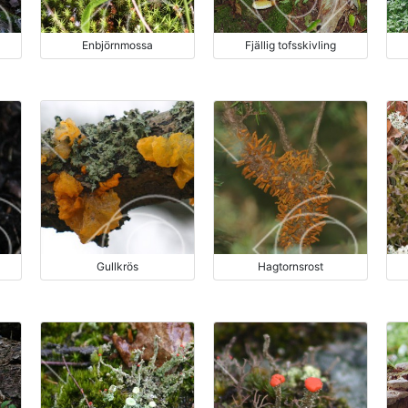
Enbjörnmossa
Fjällig tofsskivling
Gullkrös
Hagtornsrost