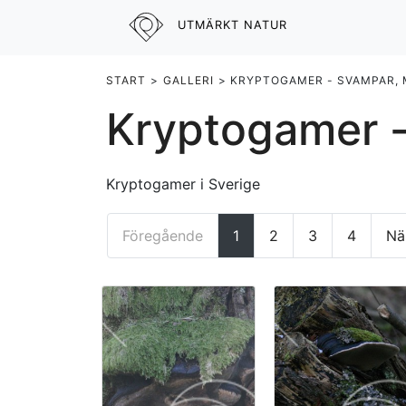
UTMÄRKT NATUR
START
>
GALLERI
> KRYPTOGAMER - SVAMPAR,
Kryptogamer -
Kryptogamer i Sverige
Föregående
1
2
3
4
Nä