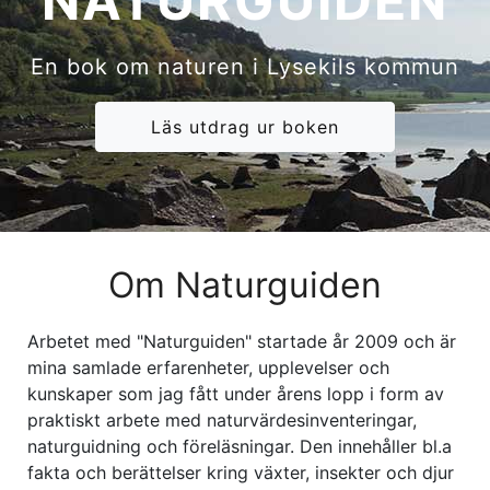
NATURGUIDEN
En bok om naturen i Lysekils kommun
Läs utdrag ur boken
Om Naturguiden
Arbetet med "Naturguiden" startade år 2009 och är
mina samlade erfarenheter, upplevelser och
kunskaper som jag fått under årens lopp i form av
praktiskt arbete med naturvärdesinventeringar,
naturguidning och föreläsningar. Den innehåller bl.a
fakta och berättelser kring växter, insekter och djur